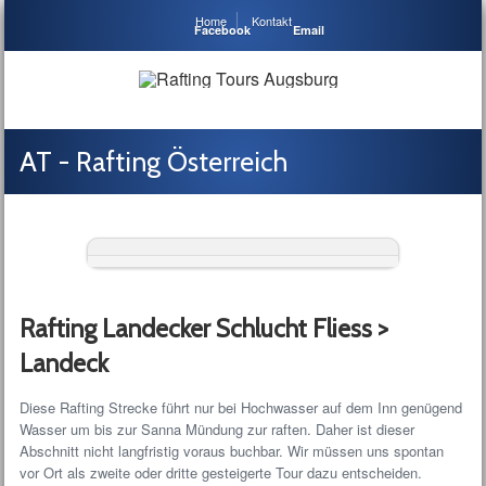
Home
Kontakt
Facebook
Email
AT - Rafting Österreich
Rafting Landecker Schlucht Fliess >
Landeck
Diese Rafting Strecke führt nur bei Hochwasser auf dem Inn genügend
Wasser um bis zur Sanna Mündung zur raften. Daher ist dieser
Abschnitt nicht langfristig voraus buchbar. Wir müssen uns spontan
vor Ort als zweite oder dritte gesteigerte Tour dazu entscheiden.